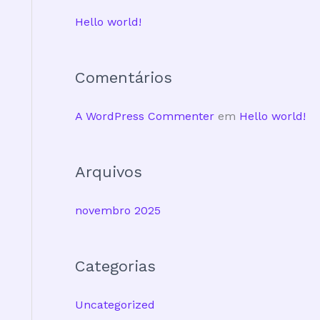
u
Hello world!
i
s
Comentários
a
r
A WordPress Commenter
em
Hello world!
p
o
Arquivos
r
:
novembro 2025
Categorias
Uncategorized