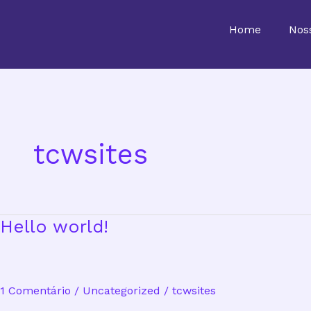
Ir
para
Home
Nos
o
conteúdo
tcwsites
Hello
Hello world!
world!
1 Comentário
/
Uncategorized
/
tcwsites